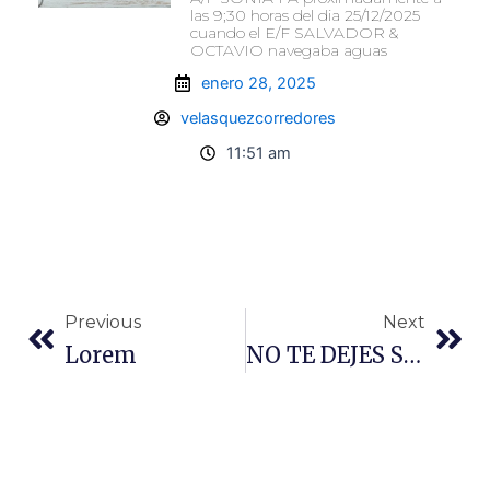
las 9;30 horas del dia 25/12/2025
cuando el E/F SALVADOR &
OCTAVIO navegaba aguas
enero 28, 2025
velasquezcorredores
11:51 am
Prev
N
Previous
Next
Lorem
NO TE DEJES SORPRENDER, ASEGURA CON NOSOTROS