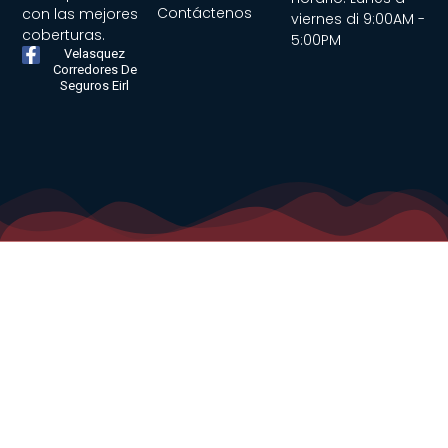
Contáctenos
con las mejores
viernes di 9:00AM -
coberturas.
5:00PM
F
Velasquez
a
Corredores De
Seguros Eirl
c
e
b
o
o
k
-
f