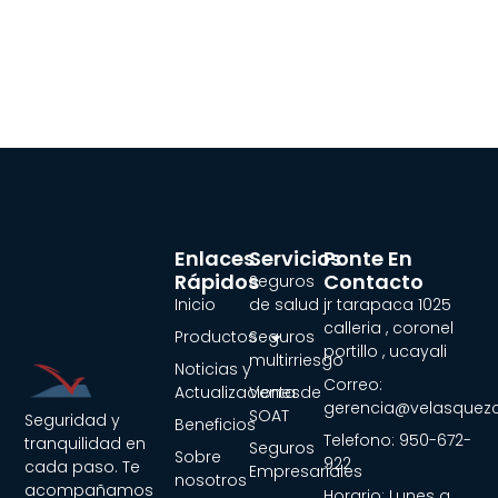
Enlaces
Servicios
Ponte En
Rápidos
Contacto
Seguros
Inicio
de salud
jr tarapaca 1025
calleria , coronel
Productos
Seguros
portillo , ucayali
multirriesgo
Noticias y
Correo:
Actualizaciones
Venta de
gerencia@velasquez
SOAT
Seguridad y
Beneficios
Telefono: 950-672-
tranquilidad en
Seguros
Sobre
922
cada paso. Te
Empresariales
nosotros
acompañamos
Horario: Lunes a